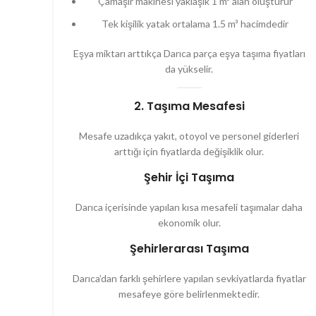
Çamaşır makinesi yaklaşık 1 m³ alan oluşturur
Tek kişilik yatak ortalama 1.5 m³ hacimdedir
Eşya miktarı arttıkça Darıca parça eşya taşıma fiyatları
da yükselir.
2. Taşıma Mesafesi
Mesafe uzadıkça yakıt, otoyol ve personel giderleri
arttığı için fiyatlarda değişiklik olur.
Şehir İçi Taşıma
Darıca içerisinde yapılan kısa mesafeli taşımalar daha
ekonomik olur.
Şehirlerarası Taşıma
Darıca’dan farklı şehirlere yapılan sevkiyatlarda fiyatlar
mesafeye göre belirlenmektedir.