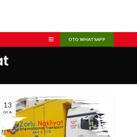
OTO WHATSAPP
at
13
OCA