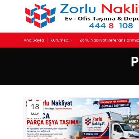
Ana Sayfa
Kurumsal
Zorlu Nakliyat Referanslarımız
P
18
MAY