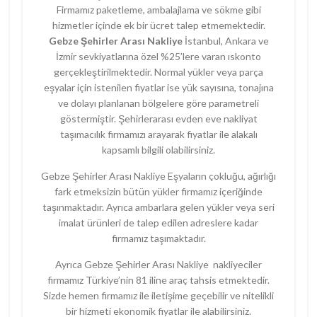
Firmamız paketleme, ambalajlama ve sökme gibi
hizmetler içinde ek bir ücret talep etmemektedir.
Gebze Şehirler Arası Nakliye
İstanbul, Ankara ve
İzmir sevkiyatlarına özel %25’lere varan ıskonto
gerçekleştirilmektedir. Normal yükler veya parça
eşyalar için istenilen fiyatlar ise yük sayısına, tonajına
ve dolayı planlanan bölgelere göre parametreli
göstermiştir. Şehirlerarası evden eve nakliyat
taşımacılık firmamızı arayarak fiyatlar ile alakalı
kapsamlı bilgili olabilirsiniz.
Gebze Şehirler Arası Nakliye Eşyaların çokluğu, ağırlığı
fark etmeksizin bütün yükler firmamız içeriğinde
taşınmaktadır. Ayrıca ambarlara gelen yükler veya seri
imalat ürünleri de talep edilen adreslere kadar
firmamız taşımaktadır.
Ayrıca Gebze Şehirler Arası Nakliye nakliyeciler
firmamız Türkiye’nin 81 iline araç tahsis etmektedir.
Sizde hemen firmamız ile iletişime geçebilir ve nitelikli
bir hizmeti ekonomik fiyatlar ile alabilirsiniz.