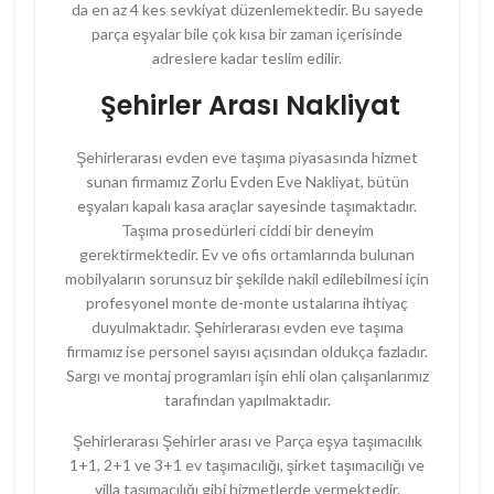
da en az 4 kes sevkiyat düzenlemektedir. Bu sayede
parça eşyalar bile çok kısa bir zaman içerisinde
adreslere kadar teslim edilir.
Şehirler Arası Nakliyat
Şehirlerarası evden eve taşıma piyasasında hizmet
sunan firmamız Zorlu Evden Eve Nakliyat, bütün
eşyaları kapalı kasa araçlar sayesinde taşımaktadır.
Taşıma prosedürleri ciddi bir deneyim
gerektirmektedir. Ev ve ofis ortamlarında bulunan
mobilyaların sorunsuz bir şekilde nakil edilebilmesi için
profesyonel monte de-monte ustalarına ihtiyaç
duyulmaktadır. Şehirlerarası evden eve taşıma
firmamız ise personel sayısı açısından oldukça fazladır.
Sargı ve montaj programları işin ehli olan çalışanlarımız
tarafından yapılmaktadır.
Şehirlerarası Şehirler arası ve Parça eşya taşımacılık
1+1, 2+1 ve 3+1 ev taşımacılığı, şirket taşımacılığı ve
villa taşımacılığı gibi hizmetlerde vermektedir.