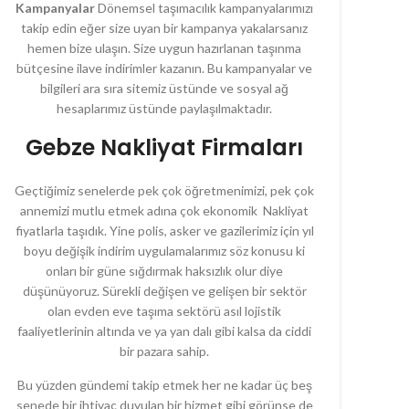
Kampanyalar
Dönemsel taşımacılık kampanyalarımızı
takip edin eğer size uyan bir kampanya yakalarsanız
hemen bize ulaşın. Size uygun hazırlanan taşınma
bütçesine ilave indirimler kazanın. Bu kampanyalar ve
bilgileri ara sıra sitemiz üstünde ve sosyal ağ
hesaplarımız üstünde paylaşılmaktadır.
Gebze Nakliyat Firmaları
Geçtiğimiz senelerde pek çok öğretmenimizi, pek çok
annemizi mutlu etmek adına çok ekonomik Nakliyat
fiyatlarla taşıdık. Yine polis, asker ve gazilerimiz için yıl
boyu değişik indirim uygulamalarımız söz konusu ki
onları bir güne sığdırmak haksızlık olur diye
düşünüyoruz. Sürekli değişen ve gelişen bir sektör
olan evden eve taşıma sektörü asıl lojistik
faaliyetlerinin altında ve ya yan dalı gibi kalsa da ciddi
bir pazara sahip.
Bu yüzden gündemi takip etmek her ne kadar üç beş
senede bir ihtiyaç duyulan bir hizmet gibi görünse de