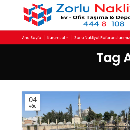
Ana Sayfa
Kurumsal
Zorlu Nakliyat Referanslarımız
Tag 
04
AĞU