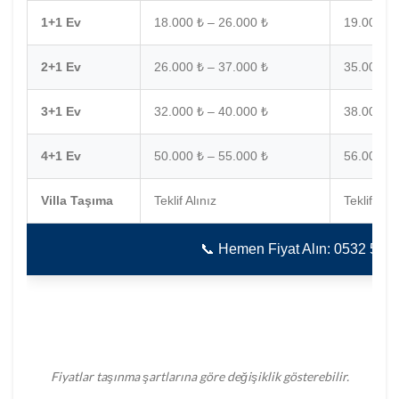
1+1 Ev
18.000 ₺ – 26.000 ₺
19.000 ₺ 
2+1 Ev
26.000 ₺ – 37.000 ₺
35.000 ₺ 
3+1 Ev
32.000 ₺ – 40.000 ₺
38.000 ₺ 
4+1 Ev
50.000 ₺ – 55.000 ₺
56.000 ₺ 
Villa Taşıma
Teklif Alınız
Teklif Alın
📞 Hemen Fiyat Alın: 0532 56
Fiyatlar taşınma şartlarına göre değişiklik gösterebilir.