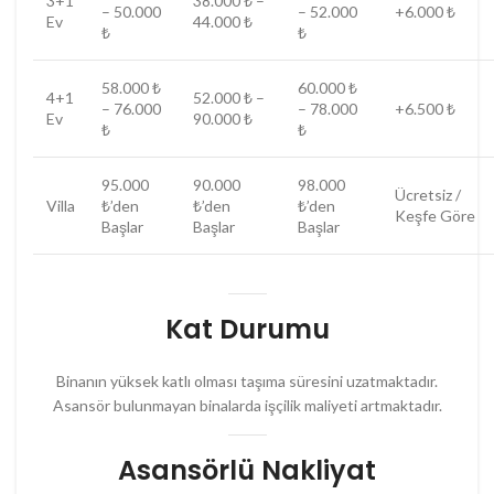
3+1
38.000 ₺ –
– 50.000
– 52.000
+6.000 ₺
Ev
44.000 ₺
₺
₺
58.000 ₺
60.000 ₺
4+1
52.000 ₺ –
– 76.000
– 78.000
+6.500 ₺
Ev
90.000 ₺
₺
₺
95.000
90.000
98.000
Ücretsiz /
Villa
₺’den
₺’den
₺’den
Keşfe Göre
Başlar
Başlar
Başlar
Kat Durumu
Binanın yüksek katlı olması taşıma süresini uzatmaktadır.
Asansör bulunmayan binalarda işçilik maliyeti artmaktadır.
Asansörlü Nakliyat