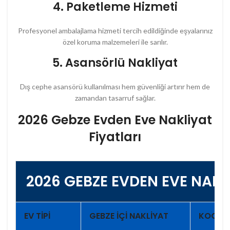
4. Paketleme Hizmeti
Profesyonel ambalajlama hizmeti tercih edildiğinde eşyalarınız
özel koruma malzemeleri ile sarılır.
5. Asansörlü Nakliyat
Dış cephe asansörü kullanılması hem güvenliği artırır hem de
zamandan tasarruf sağlar.
2026 Gebze Evden Eve Nakliyat
Fiyatları
2026 GEBZE EVDEN EVE NAKL
EV TIPI
GEBZE İÇI NAKLIYAT
KOCAEL