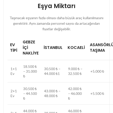
Eşya Miktarı
Taşınacak eşyanın fazla olması daha büyük araç kullanılmasını
gerektirir. Aynı zamanda personel sayısı da artacağından
fiyatlar değişebilir.
GEBZE
EV
ASANSÖRL
İÇI
İSTANBUL
KOCAELI
TIPI
TAŞIMA
NAKLIYE
18.500 ₺
1+1
30.500 ₺ –
9.000 ₺ –
– 31.000
+5.000 ₺
Ev
44.000 ₺1
32.500 ₺
₺
30.500 ₺
42.000 ₺
2+1
43.000 ₺ –
– 44.500
– 46.000
+5.500 ₺
Ev
48.000 ₺
₺
₺
44.000 ₺
46.000 ₺