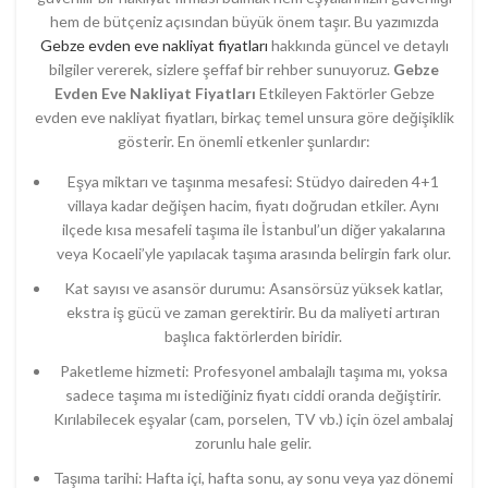
hem
de
bütçeniz
açısından
büyük
önem
taşır.
Bu
yazımızda
Gebze
evden
eve
nakliyat
fiyatları
hakkında
güncel
ve
detaylı
bilgiler
vererek,
sizlere
şeffaf
bir
rehber
sunuyoruz.
Gebze
Evden
Eve
Nakliyat
Fiyatları
Etkileyen
Faktörler
Gebze
evden
eve
nakliyat
fiyatları
,
birkaç
temel
unsura
göre
değişiklik
gösterir.
En
önemli
etkenler
şunlardır:
Eşya
miktarı
ve
taşınma
mesafesi
:
Stüdyo
daireden
4+1
villaya
kadar
değişen
hacim,
fiyatı
doğrudan
etkiler.
Aynı
ilçede
kısa
mesafeli
taşıma
ile
İstanbul’un
diğer
yakalarına
veya
Kocaeli’yle
yapılacak
taşıma
arasında
belirgin
fark
olur.
Kat
sayısı
ve
asansör
durumu
:
Asansörsüz
yüksek
katlar,
ekstra
iş
gücü
ve
zaman
gerektirir.
Bu
da
maliyeti
artıran
başlıca
faktörlerden
biridir.
Paketleme
hizmeti
:
Profesyonel
ambalajlı
taşıma
mı,
yoksa
sadece
taşıma
mı
istediğiniz
fiyatı
ciddi
oranda
değiştirir.
Kırılabilecek
eşyalar
(cam,
porselen,
TV
vb.)
için
özel
ambalaj
zorunlu
hale
gelir.
Taşıma
tarihi
:
Hafta
içi,
hafta
sonu,
ay
sonu
veya
yaz
dönemi