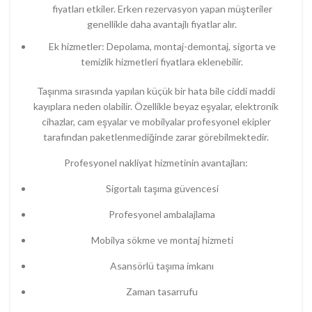
fiyatları
etkiler.
Erken
rezervasyon
yapan
müşteriler
genellikle
daha
avantajlı
fiyatlar
alır.
Ek
hizmetler
:
Depolama,
montaj-demontaj,
sigorta
ve
temizlik
hizmetleri
fiyatlara
eklenebilir.
Taşınma sırasında yapılan küçük bir hata bile ciddi maddi
kayıplara neden olabilir. Özellikle beyaz eşyalar, elektronik
cihazlar, cam eşyalar ve mobilyalar profesyonel ekipler
tarafından paketlenmediğinde zarar görebilmektedir.
Profesyonel nakliyat hizmetinin avantajları:
Sigortalı taşıma güvencesi
Profesyonel ambalajlama
Mobilya sökme ve montaj hizmeti
Asansörlü taşıma imkanı
Zaman tasarrufu