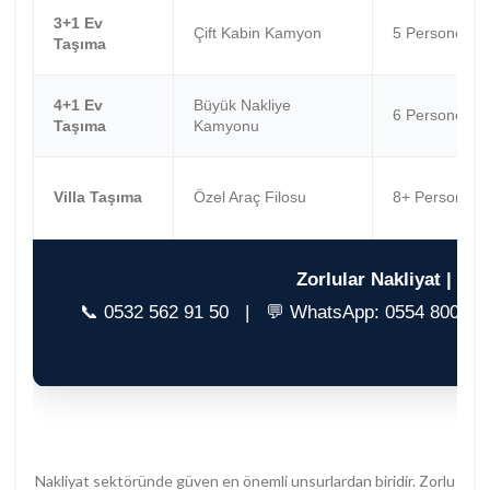
3+1 Ev
Çift Kabin Kamyon
5 Personel
Taşıma
4+1 Ev
Büyük Nakliye
6 Personel
Taşıma
Kamyonu
Villa Taşıma
Özel Araç Filosu
8+ Personel
Zorlular Nakliyat | 1
📞 0532 562 91 50 | 💬 WhatsApp: 0554 800 13
Nakliyat sektöründe güven en önemli unsurlardan biridir. Zorlu