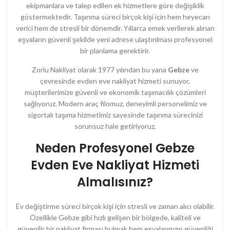
ekipmanlara ve talep edilen ek hizmetlere göre değişiklik
göstermektedir. Taşınma süreci birçok kişi için hem heyecan
verici hem de stresli bir dönemdir. Yıllarca emek verilerek alınan
eşyaların güvenli şekilde yeni adrese ulaştırılması profesyonel
bir planlama gerektirir.
Zorlu Nakliyat olarak 1977 yılından bu yana
Gebze
ve
çevresinde evden eve nakliyat hizmeti sunuyor,
müşterilerimize güvenli ve ekonomik taşımacılık çözümleri
sağlıyoruz. Modern araç filomuz, deneyimli personelimiz ve
sigortalı taşıma hizmetimiz sayesinde taşınma sürecinizi
sorunsuz hale getiriyoruz.
Neden Profesyonel Gebze
Evden Eve Nakliyat Hizmeti
Almalısınız?
Ev
değiştirme
süreci
birçok
kişi
için
stresli
ve
zaman
alıcı
olabilir.
Özellikle
Gebze
gibi
hızlı
gelişen
bir
bölgede,
kaliteli
ve
güvenilir
bir
nakliyat
firması
bulmak
hem
eşyalarınızın
güvenliği