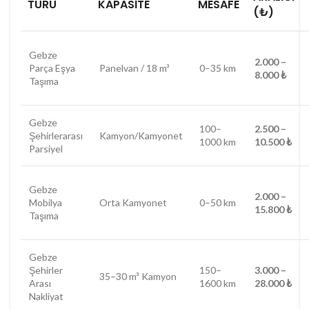
TÜRÜ
KAPASITE
MESAFE
(₺)
Gebze
2.000 –
Parça Eşya
Panelvan / 18 m³
0–35 km
8.000 ₺
Taşıma
Gebze
100–
2.500 –
Şehirlerarası
Kamyon/Kamyonet
1000 km
10.500 ₺
Parsiyel
Gebze
2.000 –
Mobilya
Orta Kamyonet
0–50 km
15.800 ₺
Taşıma
Gebze
Şehirler
150–
3.000 –
35–30 m³ Kamyon
Arası
1600 km
28.000 ₺
Nakliyat