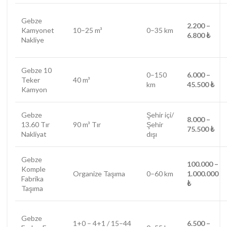
Gebze
2.200 –
Kamyonet
10–25 m³
0–35 km
6.800 ₺
Nakliye
Gebze 10
0–150
6.000 –
Teker
40 m³
km
45.500 ₺
Kamyon
Gebze
Şehir içi/
8.000 –
13.60 Tır
90 m³ Tır
Şehir
75.500 ₺
Nakliyat
dışı
Gebze
100.000 –
Komple
Organize Taşıma
0–60 km
1.000.000
Fabrika
₺
Taşıma
Gebze
1+0 – 4+1 / 15–44
6.500 –